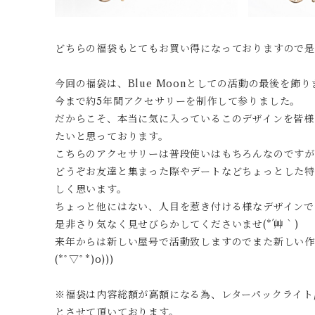
どちらの福袋もとてもお買い得になっておりますので
今回の福袋は、Blue Moonとしての活動の最後を飾り
今まで約5年間アクセサリーを制作して参りました。
だからこそ、本当に気に入っているこのデザインを皆様にお
たいと思っております。
こちらのアクセサリーは普段使いはもちろんなのです
どうぞお友達と集まった際やデートなどちょっとした
しく思います。
ちょっと他にはない、人目を惹き付ける様なデザインで
是非さり気なく見せびらかしてくださいませ(*´艸｀)
来年からは新しい屋号で活動致しますのでまた新しい作品
(*ﾟ▽ﾟ*)o)))
※福袋は内容総額が高額になる為、レターパックライト
とさせて頂いております。