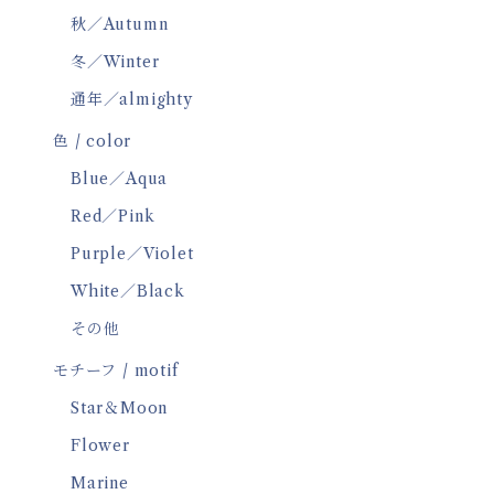
秋／Autumn
冬／Winter
通年／almighty
色 / color
Blue／Aqua
Red／Pink
Purple／Violet
White／Black
その他
モチーフ / motif
Star＆Moon
Flower
Marine