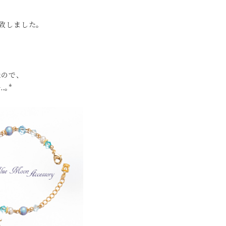
意致しました。
なので、
.｡*