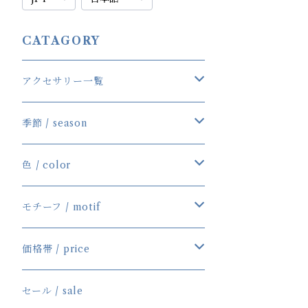
CATAGORY
アクセサリー一覧
一覧
季節 / season
ネックレス
春／Spring
色 / color
ブレスレット
夏／Summer
Blue／Aqua
モチーフ / motif
ピアス/イヤリング
秋／Autumn
Red／Pink
Star＆Moon
価格帯 / price
その他
冬／Winter
Purple／Violet
Flower
～￥999
セール / sale