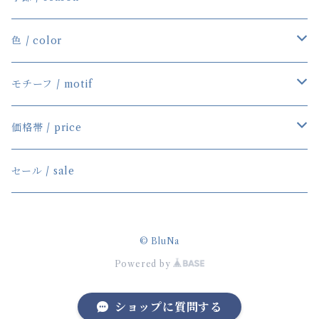
ネックレス
春／Spring
色 / color
ブレスレット
夏／Summer
Blue／Aqua
モチーフ / motif
ピアス/イヤリング
秋／Autumn
Red／Pink
Star＆Moon
価格帯 / price
その他
冬／Winter
Purple／Violet
Flower
～￥999
セール / sale
通年／almighty
White／Black
Marine
￥1,000～
© BluNa
その他
Animals
￥2,000～
Powered by
Fairy Tale
￥3,000～
ショップに質問する