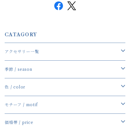
CATAGORY
アクセサリー一覧
一覧
季節 / season
ネックレス
春／Spring
色 / color
ブレスレット
夏／Summer
Blue／Aqua
モチーフ / motif
ピアス/イヤリング
秋／Autumn
Red／Pink
Star＆Moon
価格帯 / price