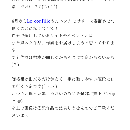
紫月あおいです(*′ω｀*)
4月から
Le confille
さんへアクセサリーを委託させて
頂くことになりました！
自分で運用しているサイトやイベントとは
また違った作品、作風をお届けしようと思っておりま
す。
でも作風は根本が同じだからそこまで変わらないかも
(？)
価格帯は出来るだけお安く、手に取りやすい値段にし
て行く予定です(｀･ω･´)
いつもと違った紫月あおいの作品を是非ご覧下さい(◍
´꒳` ◍)
※上の画像は委託作品ではありませんのでご了承くだ
さいませ。