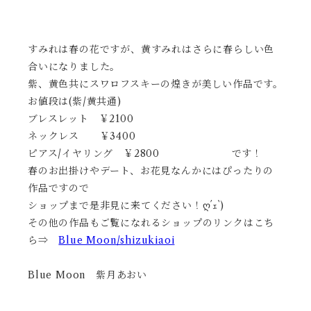
すみれは春の花ですが、黄すみれはさらに春らしい色
合いになりました。
紫、黄色共にスワロフスキーの煌きが美しい作品です。
お値段は(紫/黄共通)
ブレスレット ￥2100
ネックレス ￥3400
ピアス/イヤリング ￥2800 です！
春のお出掛けやデート、お花見なんかにはぴったりの
作品ですので
ショップまで是非見に来てください！ღ´ｪ`)
その他の作品もご覧になれるショップのリンクはこち
ら⇒
Blue Moon/shizukiaoi
Blue Moon 紫月あおい