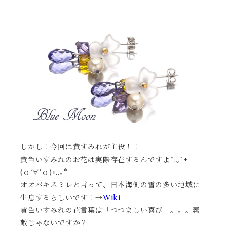
しかし！今回は黄すみれが主役！！
黄色いすみれのお花は実際存在するんですよ*.｡ﾟ+
(ｏ‘∀‘ｏ)+..｡*
オオバキスミレと言って、日本海側の雪の多い地域に
生息するらしいです！→
Wiki
黄色いすみれの花言葉は「つつましい喜び」。。。素
敵じゃないですか？