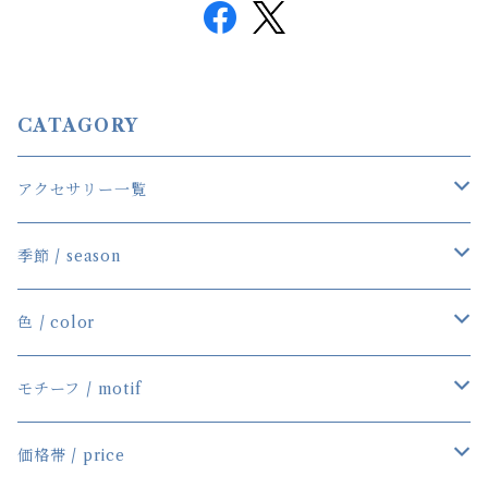
CATAGORY
アクセサリー一覧
一覧
季節 / season
ネックレス
春／Spring
色 / color
ブレスレット
夏／Summer
Blue／Aqua
モチーフ / motif
ピアス/イヤリング
秋／Autumn
Red／Pink
Star＆Moon
価格帯 / price